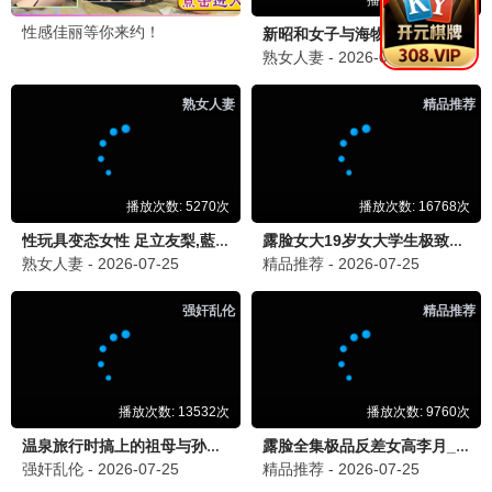
🎤 传媒综艺·爆笑不断
传媒
歌手2024
现象级
直播竞演·国际阵容 · 2024
9.6
音乐
传媒在线·免费高清
传媒