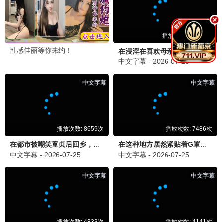
现在就出发2
下饭神综
沈腾范丞丞·爆笑旅行 · 2024
9.2
综艺
传媒在线·免费高清
传媒