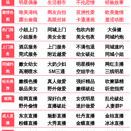
🔥 传媒热映·高分电影
传媒
第二十条
社会派
张艺谋·法理人情 · 2024
9.5
剧情
传媒在线·免费高清
传媒