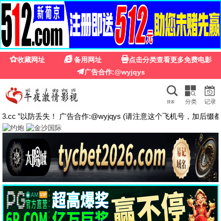
传媒在线电影
传媒在线电影 · 高清免费观影
传媒精选
极速播放
每张海报孤品唯一
最新电影、热播剧集、综艺动漫、纪录片，
传媒在线永久免费·高清秒
播
，传媒影业精选片库，每日更新！
📹 传媒纪录·真实影像
传媒