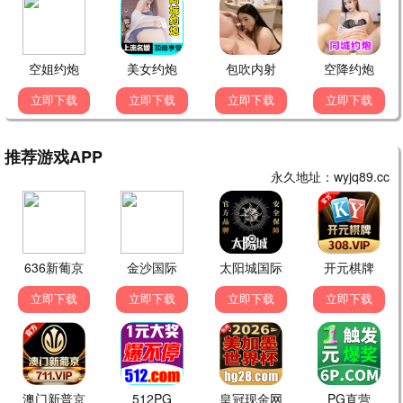
周处除三害
必看
阮经天·暴力美学年度神作 · 2024
9.9
动作
传媒在线·免费高清
传媒