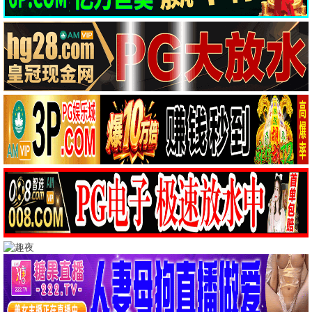
人生七年
震撼
跨越半世纪 · 2019
9.9
社会
传媒在线·免费高清
传媒