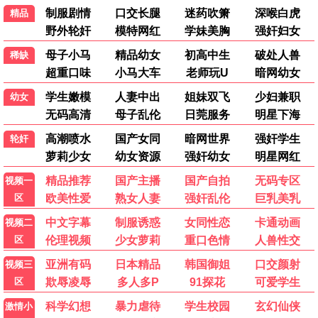
工匠精神 · 2016
9.7
人文
传媒在线·免费高清
传媒
河西走廊
国创
丝路史诗 · 2015
9.8
历史
传媒在线·免费高清